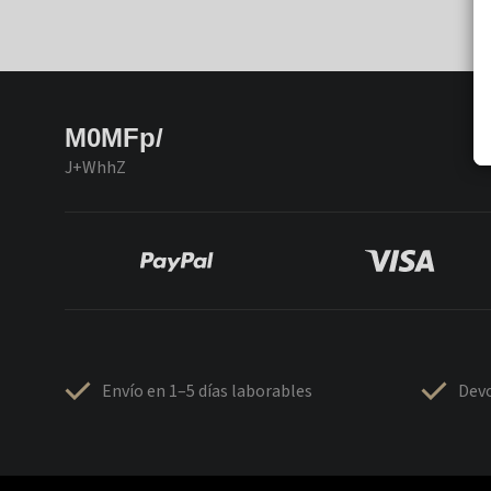
M0MFp/
J+WhhZ
Envío en 1–5 días laborables
Devo