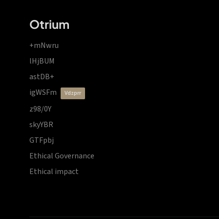
Otrium
+mNwru
lHjBUM
astDB+
igWSFm
vdzprr
z98/0Y
skyYBR
GTFpbj
Ethical Governance
Ethical impact