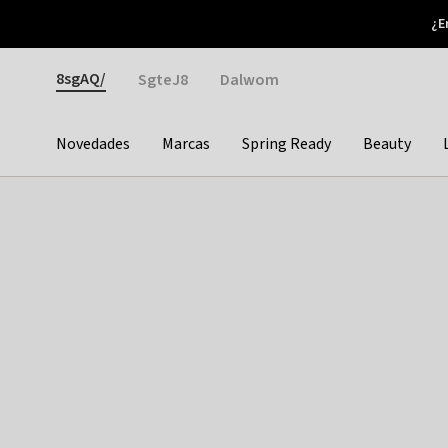
Otrium
¿E
Nuevas ofertas cada semana
Devoluciones fáciles
Gender
8sgAQ/
SgteJ8
Dalwom
Novedades
Marcas
Spring Ready
Beauty
Categories