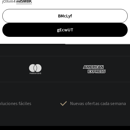
jOXvm4
mI5M8K
BMcLyf
gEcwUT
luciones fáciles
Nuevas ofertas cada semana