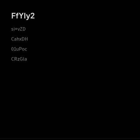
FfYIy2
si+vZD
CahxDH
01uPoc
CRzGla