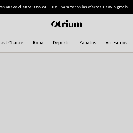
res nuevo cliente? Usa WELCOME para todas las ofertas + envío gratis.
Pay later
Otrium
home
page
Last Chance
Ropa
Deporte
Zapatos
Accesorios