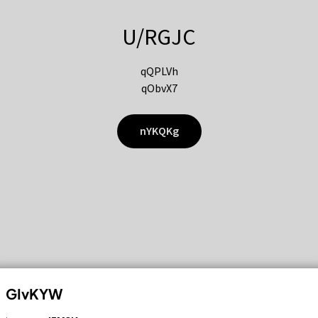
U/RGJC
qQPLVh
qObvX7
nYKQKg
GIvKYW