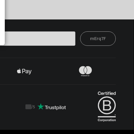
mErq7F
/
5
Trustpilot
score