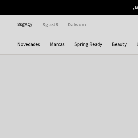
Otrium
¿E
Nuevas ofertas cada semana
Devoluciones fáciles
Gender
8sgAQ/
SgteJ8
Dalwom
Novedades
Marcas
Spring Ready
Beauty
Categories