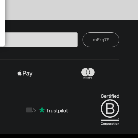
mErq7F
/
5
Trustpilot
score