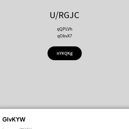
U/RGJC
qQPLVh
qObvX7
nYKQKg
GIvKYW