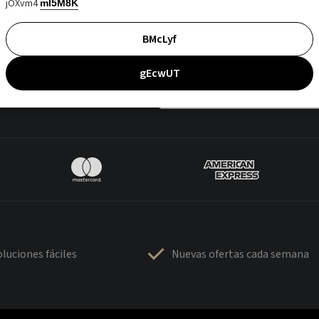
jOXvm4
mI5M8K
BMcLyf
gEcwUT
luciones fáciles
Nuevas ofertas cada semana