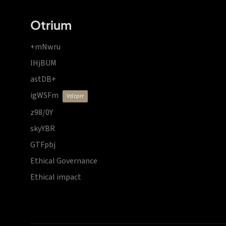
Otrium
+mNwru
lHjBUM
astDB+
igWSFm
vdzprr
z98/0Y
skyYBR
GTFpbj
Ethical Governance
Ethical impact