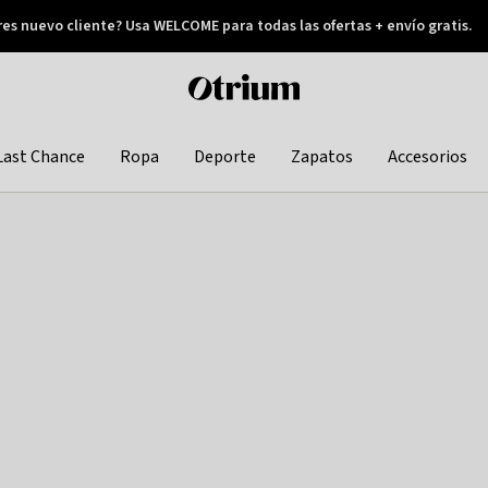
res nuevo cliente? Usa WELCOME para todas las ofertas + envío gratis.
Pay later
Otrium
home
page
Last Chance
Ropa
Deporte
Zapatos
Accesorios