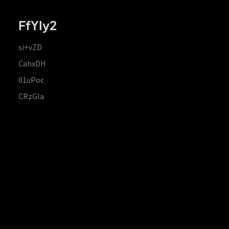
FfYIy2
si+vZD
CahxDH
01uPoc
CRzGla