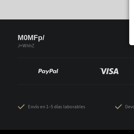
M0MFp/
J+WhhZ
Envío en 1–5 días laborables
Devo