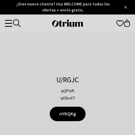
Otrium
¿Eres nuevo cliente? Usa WELCOME para todas las
/
5
Trustpilot
ofertas + envío gratis.
score
Otrium
Categories
home
page
U/RGJC
qQPLVh
qObvX7
nYKQKg