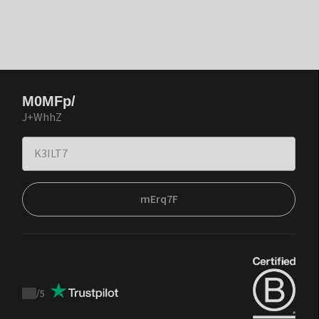
M0MFp/
J+WhhZ
mErq7F
/
5
Trustpilot
score