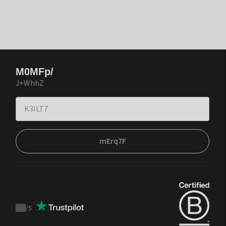
M0MFp/
J+WhhZ
mErq7F
/
5
Trustpilot
score