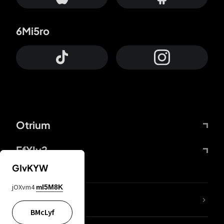
6Mi5ro
Otrium
FfYIy2
GIvKYW
jOXvm4
mI5M8K
65A04M
BMcLyf