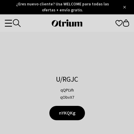
Otrium
¿Eres nuevo cliente? Usa WELCOME para todas las
/
5
Trustpilot
ofertas + envío gratis.
score
Otrium
Categories
home
page
U/RGJC
qQPLVh
qObvX7
nYKQKg