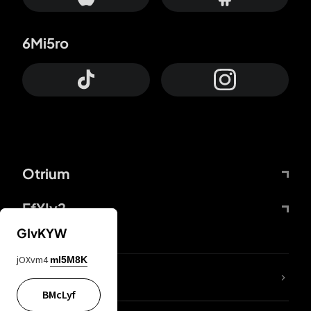
6Mi5ro
Otrium
FfYIy2
GIvKYW
jOXvm4
mI5M8K
65A04M
BMcLyf