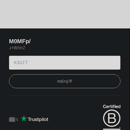
M0MFp/
J+WhhZ
mErq7F
/
5
Trustpilot
score