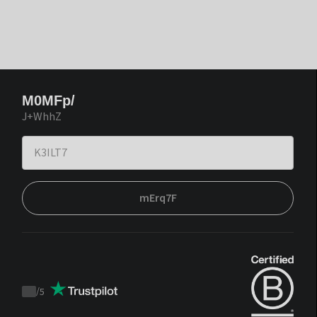
M0MFp/
J+WhhZ
mErq7F
/
5
Trustpilot
score