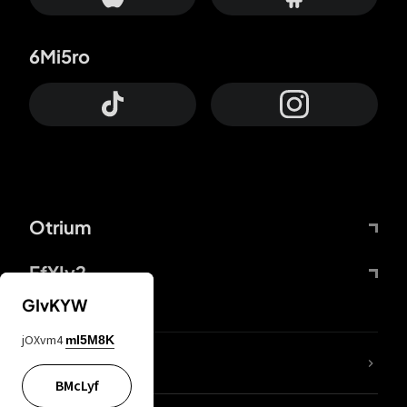
6Mi5ro
Otrium
FfYIy2
GIvKYW
jOXvm4
mI5M8K
65A04M
BMcLyf