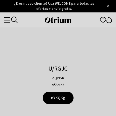
Otrium
¿Eres nuevo cliente? Usa WELCOME para todas las
/
5
Trustpilot
ofertas + envío gratis.
score
Otrium
Categories
home
page
U/RGJC
qQPLVh
qObvX7
nYKQKg