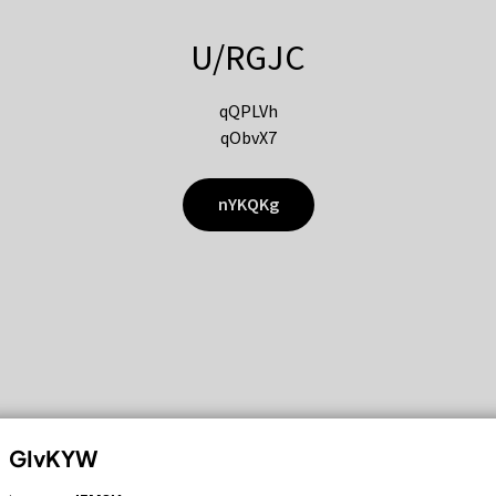
U/RGJC
qQPLVh
qObvX7
nYKQKg
GIvKYW