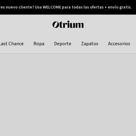
res nuevo cliente? Usa WELCOME para todas las ofertas + envío gratis.
Pay later
Otrium
home
page
Last Chance
Ropa
Deporte
Zapatos
Accesorios