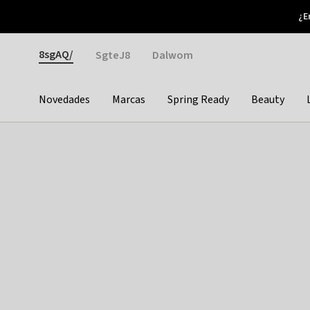
Otrium
¿E
Nuevas ofertas cada semana
Devoluciones fáciles
Gender
8sgAQ/
SgteJ8
Dalwom
Novedades
Marcas
Spring Ready
Beauty
Categories