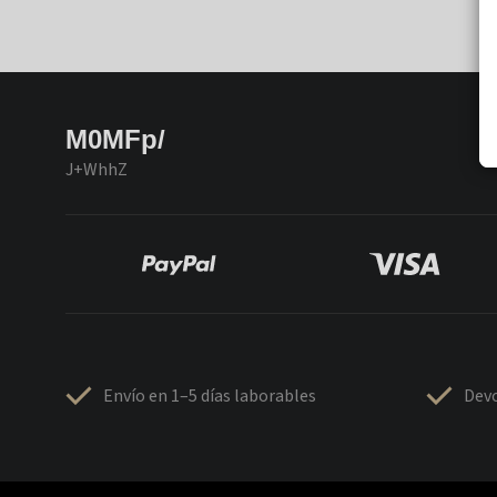
M0MFp/
J+WhhZ
Envío en 1–5 días laborables
Devo