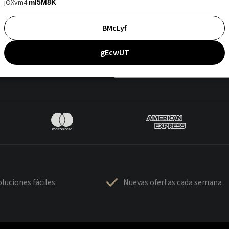
jOXvm4
mI5M8K
BMcLyf
gEcwUT
luciones fáciles
Nuevas ofertas cada semana