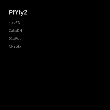
FfYIy2
si+vZD
CahxDH
01uPoc
CRzGla