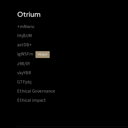
Otrium
+mNwru
lHjBUM
astDB+
igWSFm
vdzprr
z98/0Y
skyYBR
GTFpbj
Ethical Governance
Ethical impact