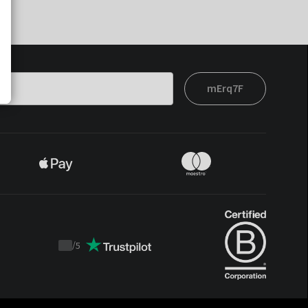
mErq7F
/
5
Trustpilot
score