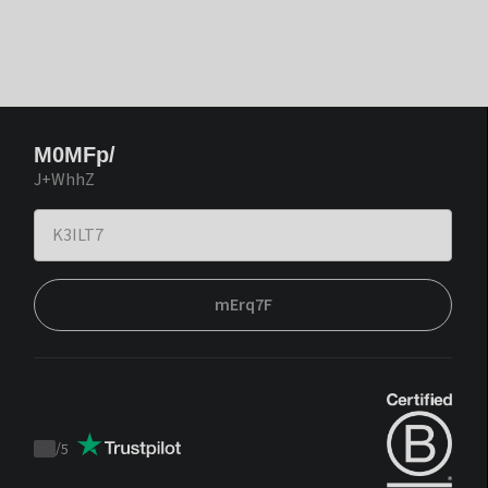
M0MFp/
J+WhhZ
mErq7F
/
5
Trustpilot
score