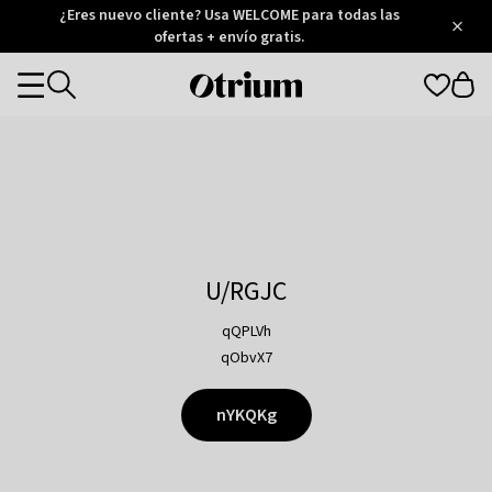
Otrium
¿Eres nuevo cliente? Usa WELCOME para todas las
/
5
Trustpilot
ofertas + envío gratis.
score
Otrium
Categories
home
page
U/RGJC
qQPLVh
qObvX7
nYKQKg