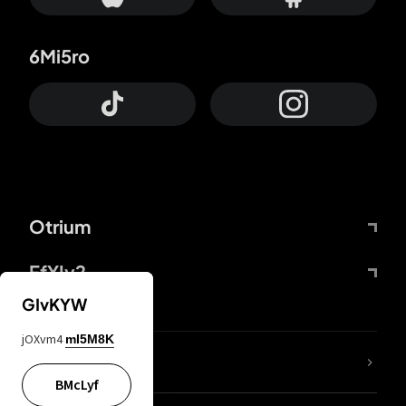
6Mi5ro
Otrium
FfYIy2
GIvKYW
jOXvm4
mI5M8K
65A04M
BMcLyf