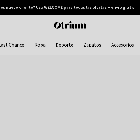
res nuevo cliente? Usa WELCOME para todas las ofertas + envío gratis.
Pay later
Otrium
home
page
Last Chance
Ropa
Deporte
Zapatos
Accesorios