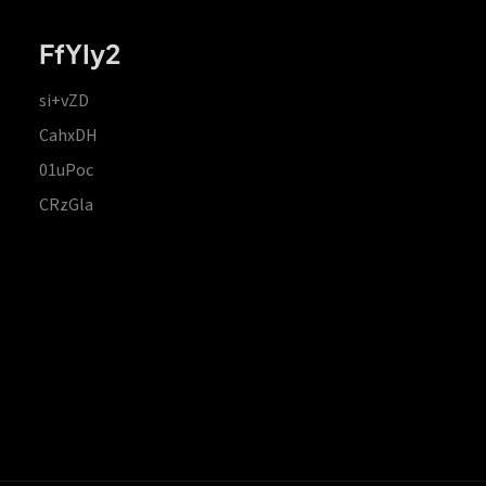
FfYIy2
si+vZD
CahxDH
01uPoc
CRzGla