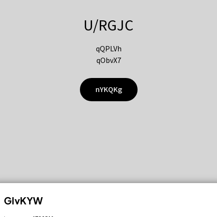
U/RGJC
qQPLVh
qObvX7
nYKQKg
GIvKYW