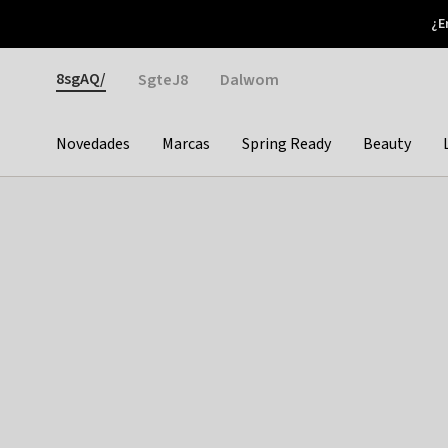
Otrium
¿E
Nuevas ofertas cada semana
Devoluciones fáciles
Gender
8sgAQ/
SgteJ8
Dalwom
Novedades
Marcas
Spring Ready
Beauty
Categories