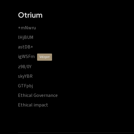
Otrium
+mNwru
lHjBUM
astDB+
igWSFm
vdzprr
z98/0Y
skyYBR
GTFpbj
Ethical Governance
Ethical impact