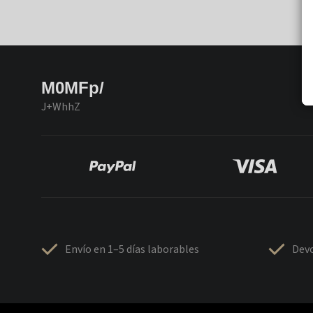
M0MFp/
J+WhhZ
Envío en 1–5 días laborables
Devo