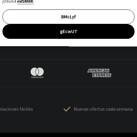
jOXvm4
mI5M8K
BMcLyf
gEcwUT
luciones fáciles
Nuevas ofertas cada semana