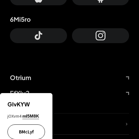
6Mi5ro
Otrium
FfYIy2
GIvKYW
jOXvm4
mI5M8K
65A04M
BMcLyf