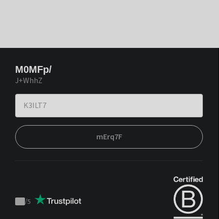
M0MFp/
J+WhhZ
mErq7F
/
5
Trustpilot
score