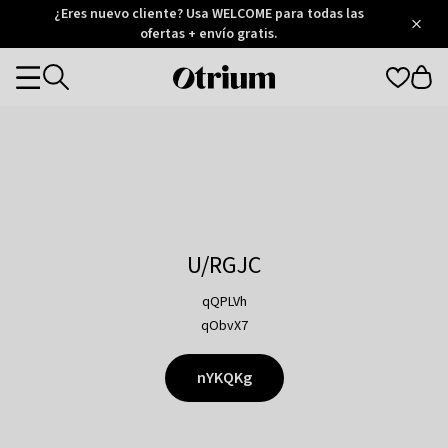
Otrium
¿Eres nuevo cliente? Usa WELCOME para todas las
/
5
Trustpilot
ofertas + envío gratis.
score
Otrium
Categories
home
page
U/RGJC
qQPLVh
qObvX7
nYKQKg