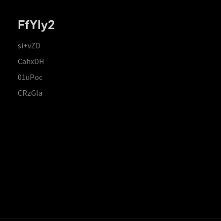
FfYIy2
si+vZD
CahxDH
01uPoc
CRzGla