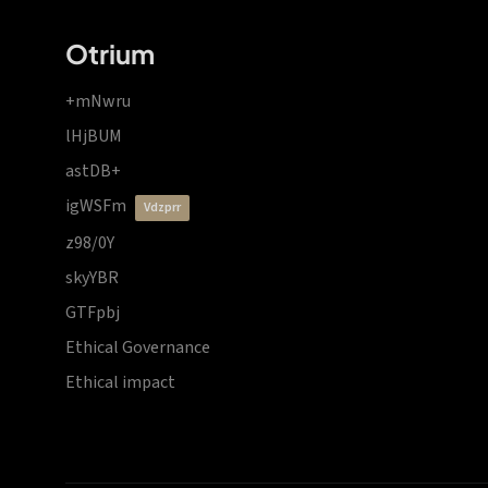
Otrium
+mNwru
lHjBUM
astDB+
igWSFm
vdzprr
z98/0Y
skyYBR
GTFpbj
Ethical Governance
Ethical impact