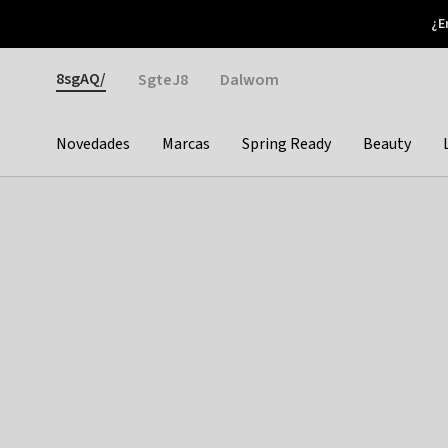
Otrium
¿E
Nuevas ofertas cada semana
Devoluciones fáciles
Gender
8sgAQ/
SgteJ8
Dalwom
Novedades
Marcas
Spring Ready
Beauty
Categories