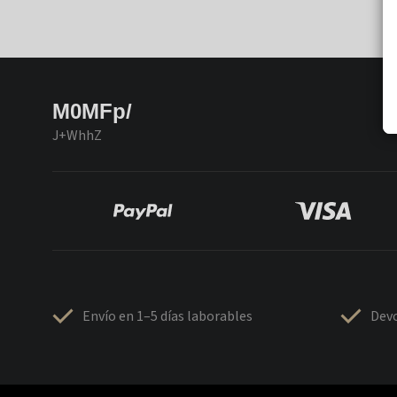
M0MFp/
J+WhhZ
Envío en 1–5 días laborables
Devo