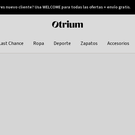
res nuevo cliente? Usa WELCOME para todas las ofertas + envío gratis.
Pay later
Otrium
home
page
Last Chance
Ropa
Deporte
Zapatos
Accesorios