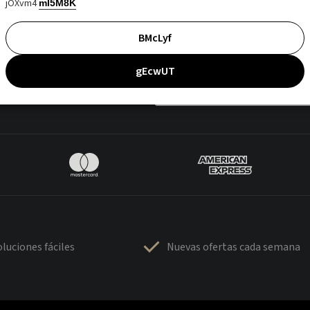
jOXvm4
mI5M8K
BMcLyf
gEcwUT
luciones fáciles
Nuevas ofertas cada semana