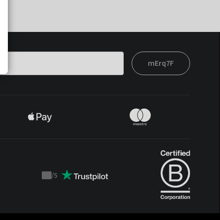
mErq7F
/
5
Trustpilot
score