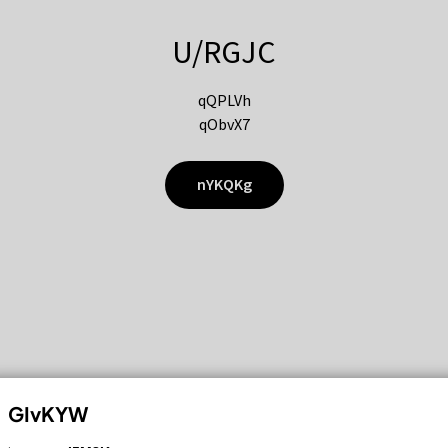
U/RGJC
qQPLVh
qObvX7
nYKQKg
GIvKYW