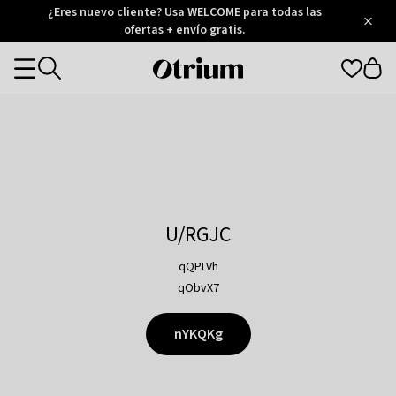
Otrium
¿Eres nuevo cliente? Usa WELCOME para todas las
/
5
Trustpilot
ofertas + envío gratis.
score
Otrium
Categories
home
page
U/RGJC
qQPLVh
qObvX7
nYKQKg