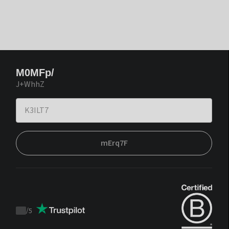
M0MFp/
J+WhhZ
mErq7F
/
5
Trustpilot
score