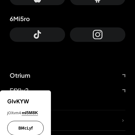
6Mi5ro
Otrium
FfYIy2
GIvKYW
jOXvm4
mI5M8K
65A04M
BMcLyf