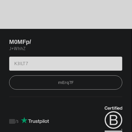
M0MFp/
J+WhhZ
mErq7F
/
5
Trustpilot
score