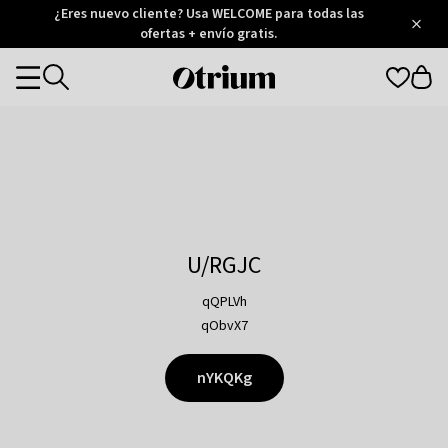
Otrium
¿Eres nuevo cliente? Usa WELCOME para todas las
/
5
Trustpilot
ofertas + envío gratis.
score
Otrium
Categories
home
page
U/RGJC
qQPLVh
qObvX7
nYKQKg