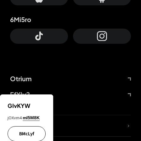
6Mi5ro
Otrium
FfYIy2
GIvKYW
jOXvm4
mI5M8K
65A04M
BMcLyf