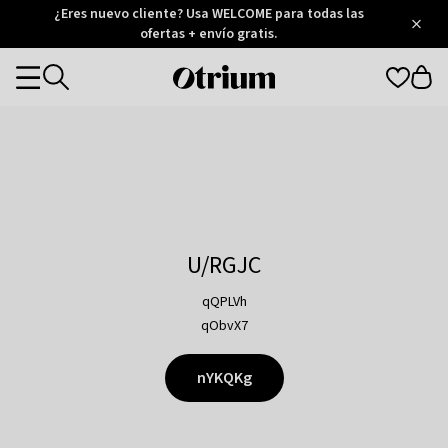
Otrium
¿Eres nuevo cliente? Usa WELCOME para todas las
/
5
Trustpilot
ofertas + envío gratis.
score
Otrium
Categories
home
page
U/RGJC
qQPLVh
qObvX7
nYKQKg