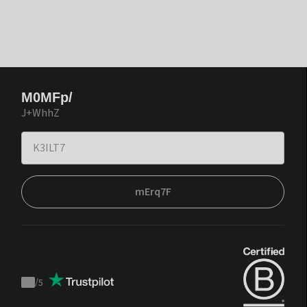
M0MFp/
J+WhhZ
mErq7F
/
5
Trustpilot
score