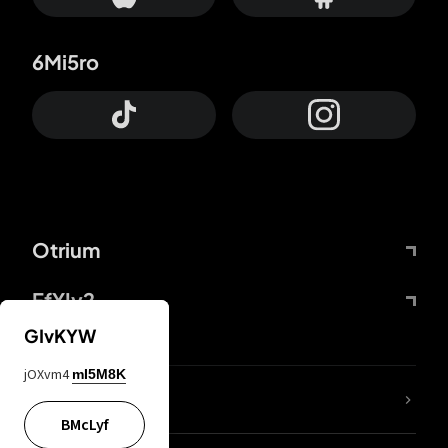
6Mi5ro
Otrium
FfYIy2
GIvKYW
jOXvm4
mI5M8K
65A04M
BMcLyf