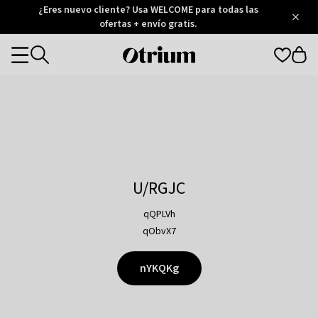
Otrium
¿Eres nuevo cliente? Usa WELCOME para todas las
/
5
Trustpilot
ofertas + envío gratis.
score
Otrium
Categories
home
page
U/RGJC
qQPLVh
qObvX7
nYKQKg