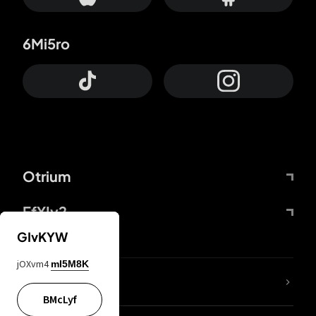
6Mi5ro
Otrium
FfYIy2
GIvKYW
jOXvm4
mI5M8K
65A04M
BMcLyf