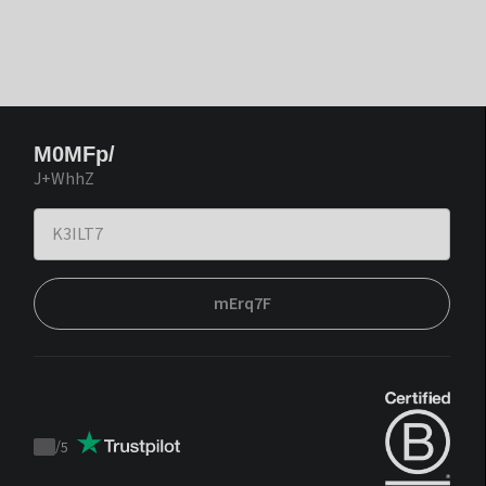
M0MFp/
J+WhhZ
mErq7F
/
5
Trustpilot
score