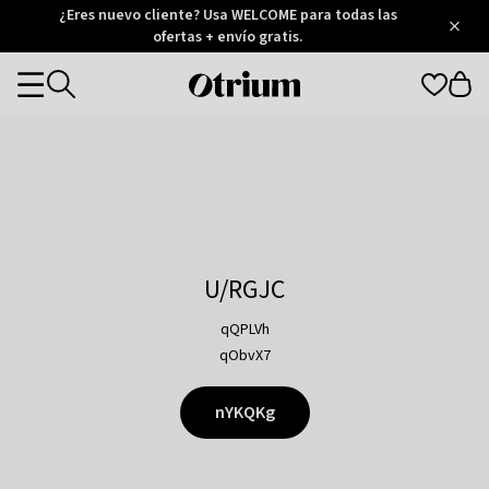
Otrium
¿Eres nuevo cliente? Usa WELCOME para todas las
/
5
Trustpilot
ofertas + envío gratis.
score
Otrium
Categories
home
page
U/RGJC
qQPLVh
qObvX7
nYKQKg