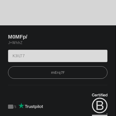
M0MFp/
J+WhhZ
mErq7F
/
5
Trustpilot
score