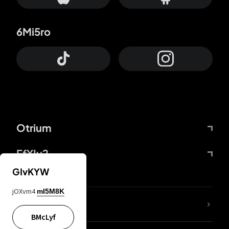
6Mi5ro
Otrium
FfYIy2
GIvKYW
jOXvm4
mI5M8K
65A04M
BMcLyf