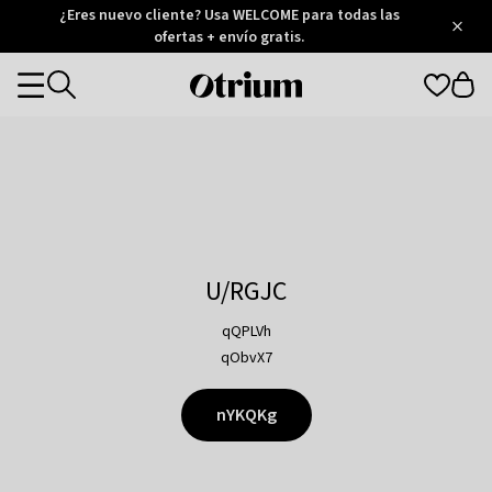
Otrium
¿Eres nuevo cliente? Usa WELCOME para todas las
/
5
Trustpilot
ofertas + envío gratis.
score
Otrium
Categories
home
page
U/RGJC
qQPLVh
qObvX7
nYKQKg