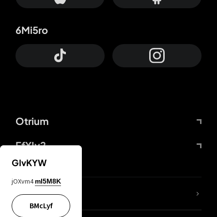
6Mi5ro
Otrium
FfYIy2
GIvKYW
jOXvm4
mI5M8K
65A04M
BMcLyf