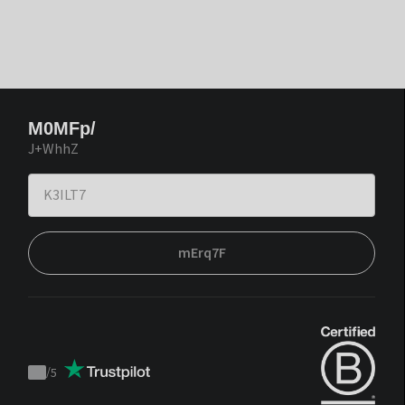
M0MFp/
J+WhhZ
mErq7F
/
5
Trustpilot
score