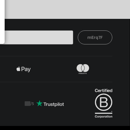
mErq7F
/
5
Trustpilot
score