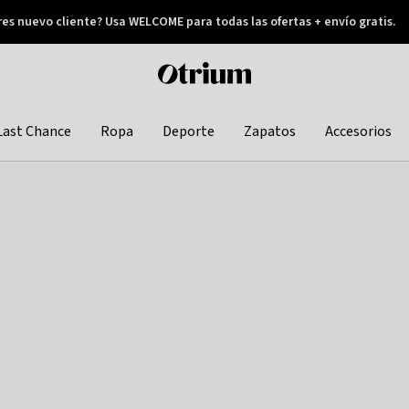
res nuevo cliente? Usa WELCOME para todas las ofertas + envío gratis.
Pay later
Otrium
home
page
Last Chance
Ropa
Deporte
Zapatos
Accesorios