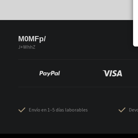
M0MFp/
J+WhhZ
Envío en 1–5 días laborables
Devo