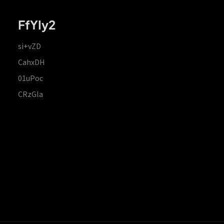
FfYIy2
si+vZD
CahxDH
01uPoc
CRzGla