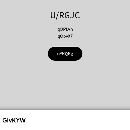
U/RGJC
qQPLVh
qObvX7
nYKQKg
GIvKYW