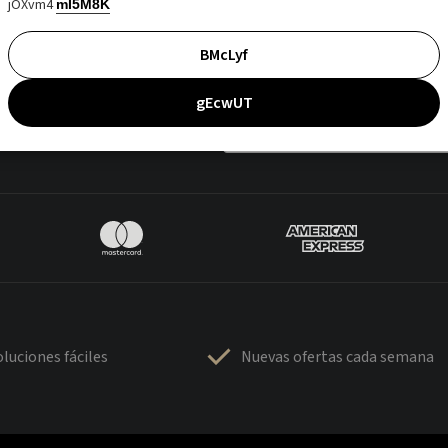
jOXvm4
mI5M8K
BMcLyf
gEcwUT
luciones fáciles
Nuevas ofertas cada semana