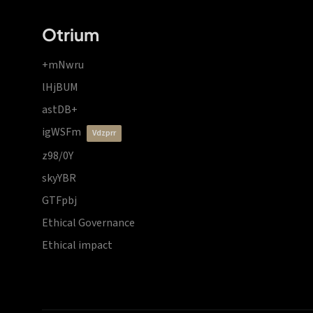
Otrium
+mNwru
lHjBUM
astDB+
igWSFm
vdzprr
z98/0Y
skyYBR
GTFpbj
Ethical Governance
Ethical impact