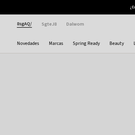
Otrium
¿E
Nuevas ofertas cada semana
Devoluciones fáciles
Gender
8sgAQ/
SgteJ8
Dalwom
Novedades
Marcas
Spring Ready
Beauty
Categories