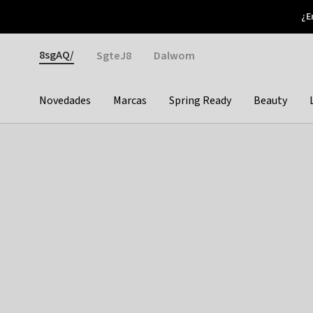
Otrium
¿E
Nuevas ofertas cada semana
Devoluciones fáciles
Gender
8sgAQ/
SgteJ8
Dalwom
Novedades
Marcas
Spring Ready
Beauty
Categories