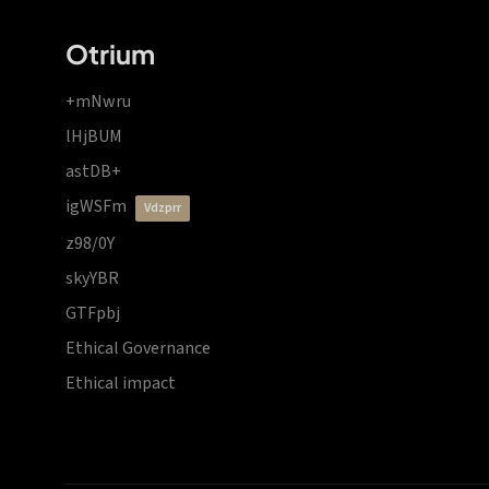
Otrium
+mNwru
lHjBUM
astDB+
igWSFm
vdzprr
z98/0Y
skyYBR
GTFpbj
Ethical Governance
Ethical impact