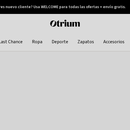
res nuevo cliente? Usa WELCOME para todas las ofertas + envío gratis.
Pay later
Otrium
home
page
Last Chance
Ropa
Deporte
Zapatos
Accesorios