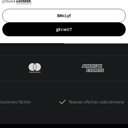
jOXvm4
mI5M8K
BMcLyf
gEcwUT
luciones fáciles
Nuevas ofertas cada semana