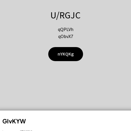
U/RGJC
qQPLVh
qObvX7
nYKQKg
GIvKYW