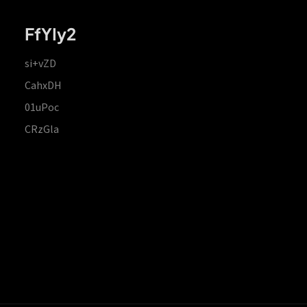
FfYIy2
si+vZD
CahxDH
01uPoc
CRzGla