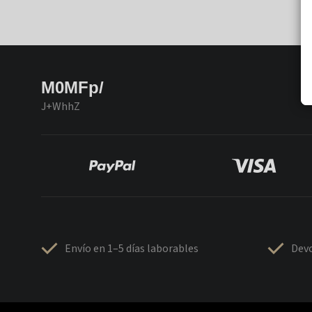
M0MFp/
J+WhhZ
Envío en 1–5 días laborables
Devo