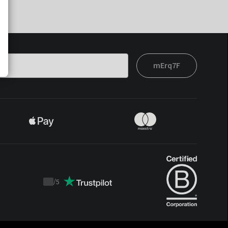
mErq7F
/
5
Trustpilot
score