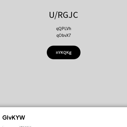
U/RGJC
qQPLVh
qObvX7
nYKQKg
GIvKYW