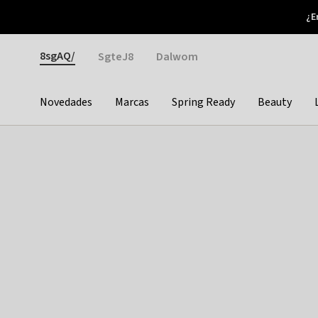
Otrium
¿E
Nuevas ofertas cada semana
Devoluciones fáciles
Gender
8sgAQ/
SgteJ8
Dalwom
Novedades
Marcas
Spring Ready
Beauty
Categories