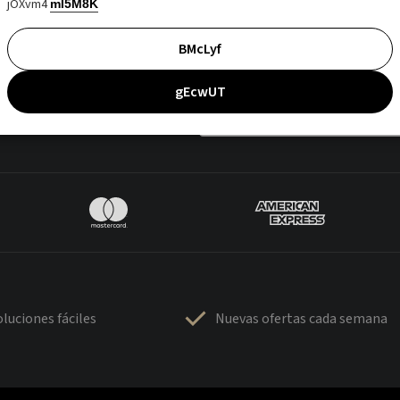
jOXvm4
mI5M8K
BMcLyf
gEcwUT
luciones fáciles
Nuevas ofertas cada semana