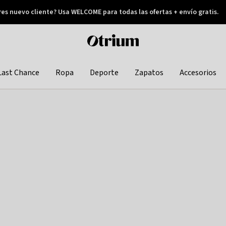
res nuevo cliente? Usa WELCOME para todas las ofertas + envío gratis.
Pay later
Otrium
home
page
Last Chance
Ropa
Deporte
Zapatos
Accesorios