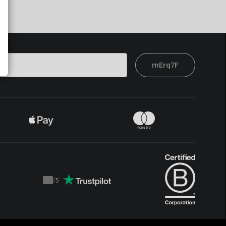
mErq7F
/
5
Trustpilot
score