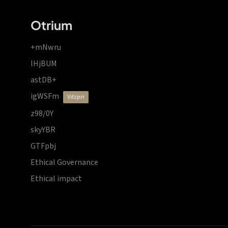
Otrium
+mNwru
lHjBUM
astDB+
igWSFm
vdzprr
z98/0Y
skyYBR
GTFpbj
Ethical Governance
Ethical impact