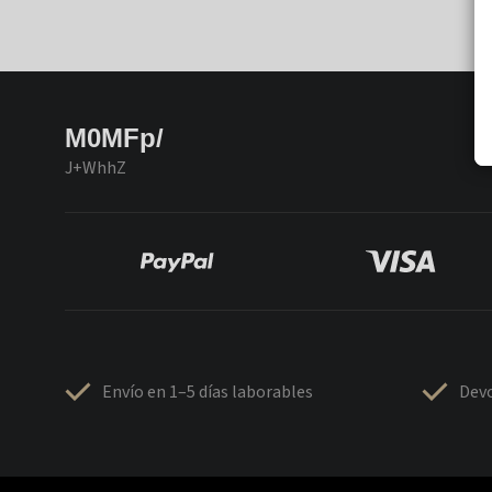
M0MFp/
J+WhhZ
Envío en 1–5 días laborables
Devo