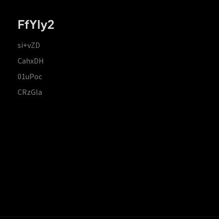
FfYIy2
si+vZD
CahxDH
01uPoc
CRzGla