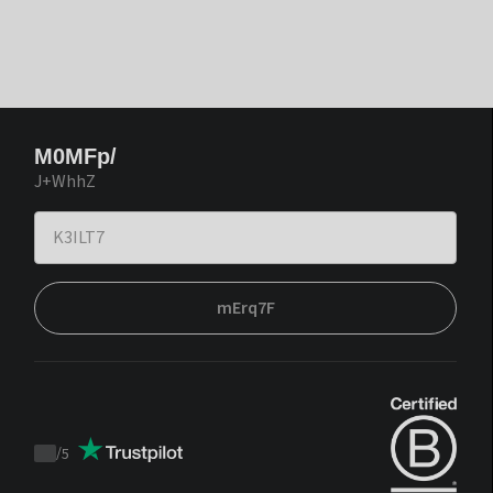
M0MFp/
J+WhhZ
mErq7F
/
5
Trustpilot
score