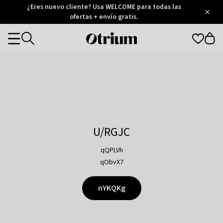
Otrium
¿Eres nuevo cliente? Usa WELCOME para todas las
/
5
Trustpilot
ofertas + envío gratis.
score
Otrium
Categories
home
page
U/RGJC
qQPLVh
qObvX7
nYKQKg