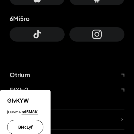
6Mi5ro
Otrium
FfYIy2
GIvKYW
jOXvm4
mI5M8K
65A04M
BMcLyf