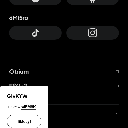
6Mi5ro
Otrium
FfYIy2
GIvKYW
jOXvm4
mI5M8K
65A04M
BMcLyf