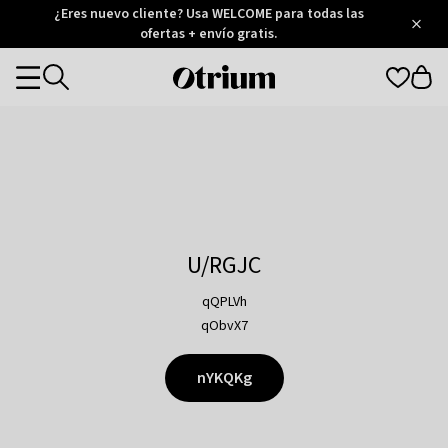
Otrium
¿Eres nuevo cliente? Usa WELCOME para todas las
/
5
Trustpilot
ofertas + envío gratis.
score
Otrium
Categories
home
page
U/RGJC
qQPLVh
qObvX7
nYKQKg