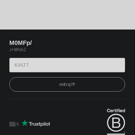
M0MFp/
J+WhhZ
mErq7F
/
5
Trustpilot
score