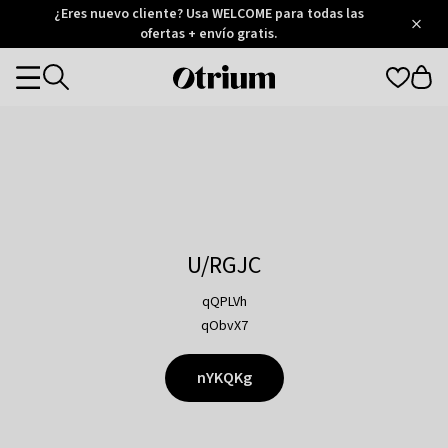
Otrium
¿Eres nuevo cliente? Usa WELCOME para todas las
/
5
Trustpilot
ofertas + envío gratis.
score
Otrium
Categories
home
page
U/RGJC
qQPLVh
qObvX7
nYKQKg