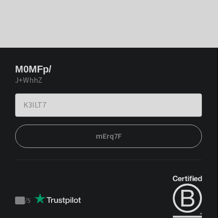
M0MFp/
J+WhhZ
mErq7F
/
5
Trustpilot
score