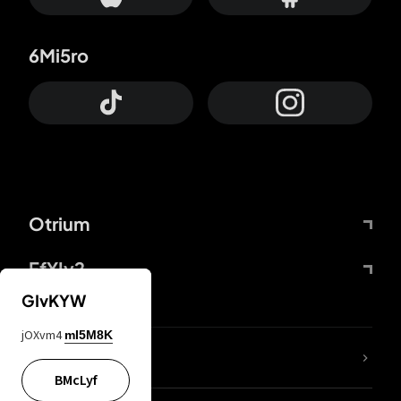
6Mi5ro
Otrium
FfYIy2
GIvKYW
jOXvm4
mI5M8K
65A04M
BMcLyf