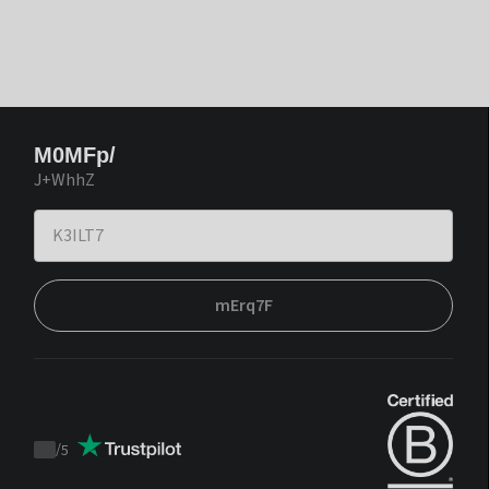
M0MFp/
J+WhhZ
mErq7F
/
5
Trustpilot
score