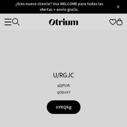
Otrium
¿Eres nuevo cliente? Usa WELCOME para todas las
/
5
Trustpilot
ofertas + envío gratis.
score
Otrium
Categories
home
page
U/RGJC
qQPLVh
qObvX7
nYKQKg