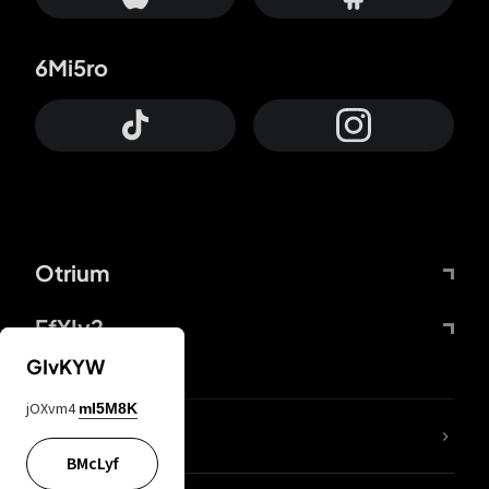
6Mi5ro
Otrium
FfYIy2
GIvKYW
jOXvm4
mI5M8K
65A04M
BMcLyf