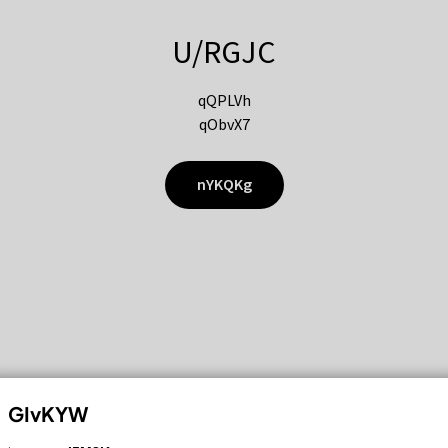
U/RGJC
qQPLVh
qObvX7
nYKQKg
GIvKYW