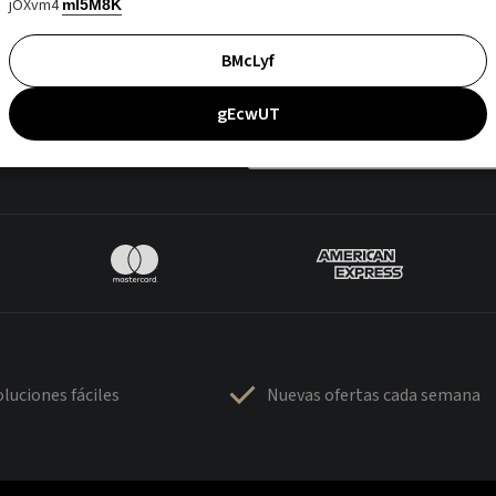
jOXvm4
mI5M8K
BMcLyf
gEcwUT
luciones fáciles
Nuevas ofertas cada semana