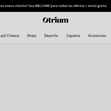
res nuevo cliente? Usa WELCOME para todas las ofertas + envío gratis.
Pay later
Otrium
home
page
Last Chance
Ropa
Deporte
Zapatos
Accesorios