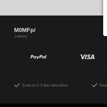
M0MFp/
J+WhhZ
Envío en 1–5 días laborables
Devo