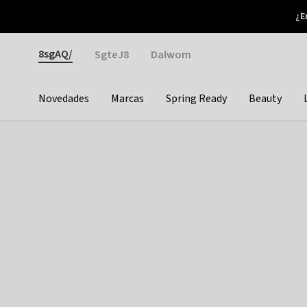
Otrium
¿E
Nuevas ofertas cada semana
Devoluciones fáciles
Gender
8sgAQ/
SgteJ8
Dalwom
Novedades
Marcas
Spring Ready
Beauty
Categories