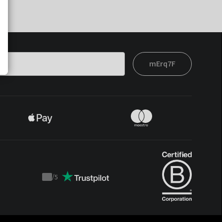
mErq7F
/
5
Trustpilot
score