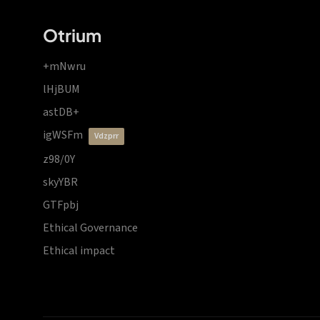
Otrium
+mNwru
lHjBUM
astDB+
igWSFm
vdzprr
z98/0Y
skyYBR
GTFpbj
Ethical Governance
Ethical impact