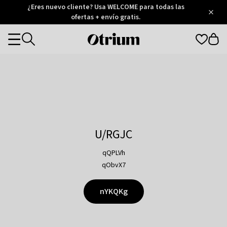
Otrium
¿Eres nuevo cliente? Usa WELCOME para todas las
/
5
Trustpilot
ofertas + envío gratis.
score
Otrium
Categories
home
page
U/RGJC
qQPLVh
qObvX7
nYKQKg