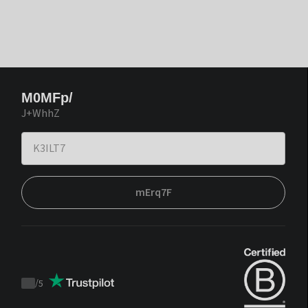
M0MFp/
J+WhhZ
mErq7F
/
5
Trustpilot
score