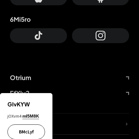
6Mi5ro
Otrium
FfYIy2
GIvKYW
jOXvm4
mI5M8K
65A04M
BMcLyf