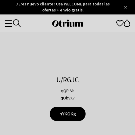
Otrium
¿Eres nuevo cliente? Usa WELCOME para todas las
/
5
Trustpilot
ofertas + envío gratis.
score
Otrium
Categories
home
page
U/RGJC
qQPLVh
qObvX7
nYKQKg