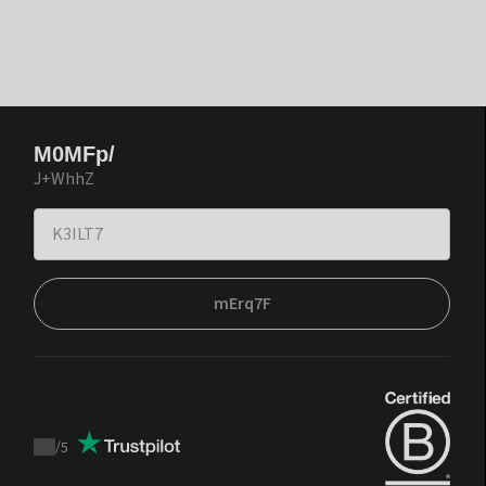
M0MFp/
J+WhhZ
mErq7F
/
5
Trustpilot
score