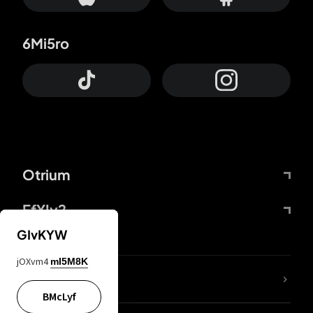
6Mi5ro
Otrium
FfYIy2
GIvKYW
jOXvm4
mI5M8K
65A04M
BMcLyf