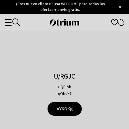
Otrium
¿Eres nuevo cliente? Usa WELCOME para todas las
/
5
Trustpilot
ofertas + envío gratis.
score
Otrium
Categories
home
page
U/RGJC
qQPLVh
qObvX7
nYKQKg