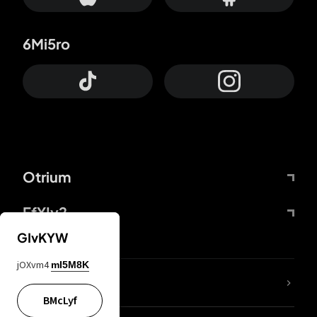
6Mi5ro
Otrium
FfYIy2
GIvKYW
jOXvm4
mI5M8K
65A04M
BMcLyf