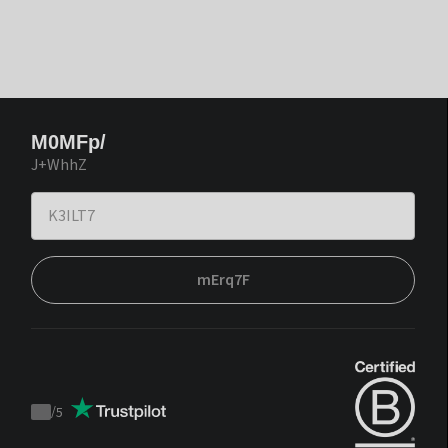
M0MFp/
J+WhhZ
mErq7F
/
5
Trustpilot
score