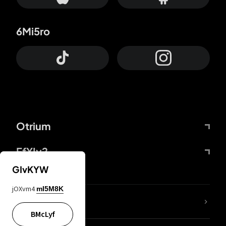
6Mi5ro
Otrium
FfYIy2
GIvKYW
jOXvm4
mI5M8K
65A04M
BMcLyf