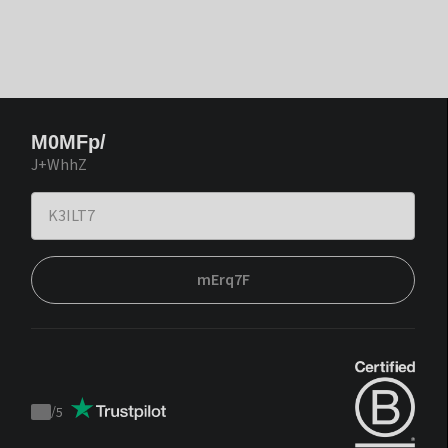
M0MFp/
J+WhhZ
mErq7F
/
5
Trustpilot
score