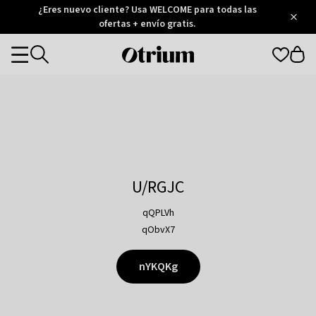
Otrium
¿Eres nuevo cliente? Usa WELCOME para todas las
/
5
Trustpilot
ofertas + envío gratis.
score
Otrium
Categories
home
page
U/RGJC
qQPLVh
qObvX7
nYKQKg