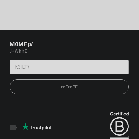
M0MFp/
J+WhhZ
mErq7F
/
5
Trustpilot
score