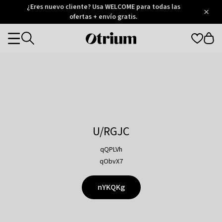
Otrium
¿Eres nuevo cliente? Usa WELCOME para todas las
/
5
Trustpilot
ofertas + envío gratis.
score
Otrium
Categories
home
page
U/RGJC
qQPLVh
qObvX7
nYKQKg