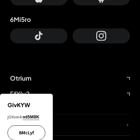
6Mi5ro
Otrium
FfYIy2
GIvKYW
jOXvm4
mI5M8K
65A04M
BMcLyf